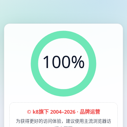
100%
© k8旗下 2004–2026 · 品牌运营
为获得更好的访问体验，建议使用主流浏览器访