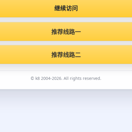
继续访问
推荐线路一
推荐线路二
© k8 2004-2026. All rights reserved.